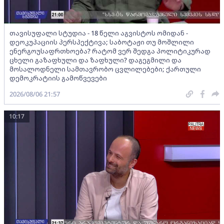
თავისუფალი სტუდია - 18 წელი აგვისტოს ომიდან -
დეოკუპაციის პერსპექტივა; საბოტაჟი თუ მოშლილი
ენერგოუსაფრთხოება? რატომ ვერ შედგა პოლიტიკურად
ცხელი გაზაფხული და ზაფხული? დაგეგმილი და
მოსალოდნელი სამთავრობო ცვლილებები; ქართული
დემოკრატიის გამოწვევები
2026/08/06 21:57
10:17