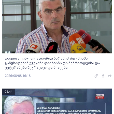
დავით ღვინჯილია გიორგი ბარამიძეზე - მისმა
განცხადებამ ქვეყანა დააზიანა და მებრძოლებსა და
ვეტერანებს შეურაცხყოფა მიაყენა
2026/08/08 16:18
08:44