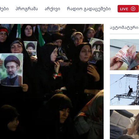
მები
პროგრამა
არქივი
რადიო გადაცემები
LIVE
ავტომატური