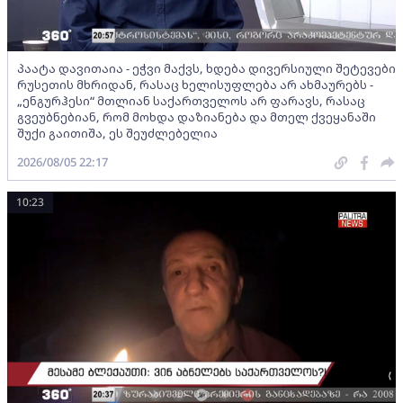
პაატა დავითაია - ეჭვი მაქვს, ხდება დივერსიული შეტევები
რუსეთის მხრიდან, რასაც ხელისუფლება არ ახმაურებს -
„ენგურჰესი“ მთლიან საქართველოს არ ფარავს, რასაც
გვეუბნებიან, რომ მოხდა დაზიანება და მთელ ქვეყანაში
შუქი გაითიშა, ეს შეუძლებელია
2026/08/05 22:17
10:23