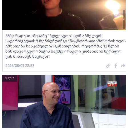
360 გრადუსი - მესამე "ბლექაუთი": ვინ აბნელებს
საქართველოს?! რებრენდინგი "ნაცმოძრაობაში"?! რისთვის
ემზადება სააკაშვილი?! განათლების რეფორმა; 12 წლის
წინ დაკარგული ბიჭის საქმე; ირაკლი კობახიძის წერილი;
ვინ მიბაძავს ნაურუს?!
2026/08/05 22:28
17:17