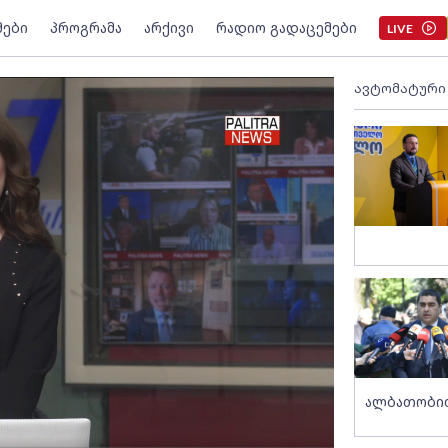
მები
პროგრამა
არქივი
რადიო გადაცემები
LIVE
ავტომატური
ალბათობით