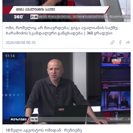
ომი, რომელიც არ მთავრდება; გიგა ავალიანის საქმე;
ბარამიძის სკანდალური განცხადება | 360 გრადუსი
2026/08/08 00:35
51:14
18 წელი აგვისტოს ომიდან - რეზიუმე