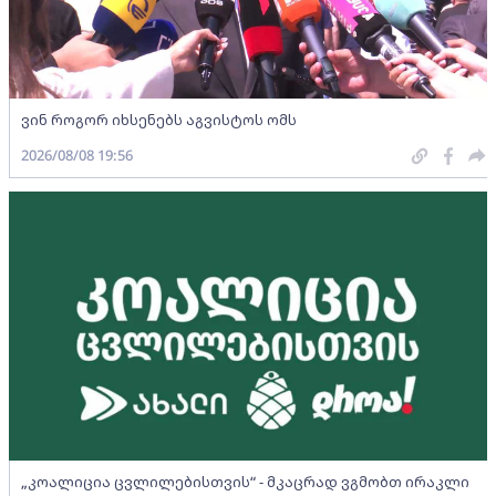
ვინ როგორ იხსენებს აგვისტოს ომს
2026/08/08 19:56
„კოალიცია ცვლილებისთვის“ - მკაცრად ვგმობთ ირაკლი