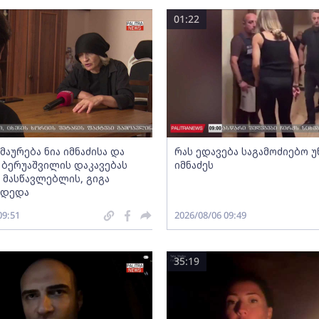
01:22
აურება ნია იმნაძისა და
რას ედავება საგამოძიებო უ
ა ბერუაშვილის დაკავებას
იმნაძეს
მასწავლებლის, გიგა
 დედა
09:51
2026/08/06 09:49
35:19