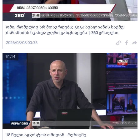
ომი, რომელიც არ მთავრდება; გიგა ავალიანის საქმე;
ბარამიძის სკანდალური განცხადება | 360 გრადუსი
2026/08/08 00:35
51:14
18 წელი აგვისტოს ომიდან - რეზიუმე