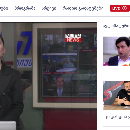
მები
პროგრამა
არქივი
რადიო გადაცემები
LIVE
ავტომატური
გადახდის 