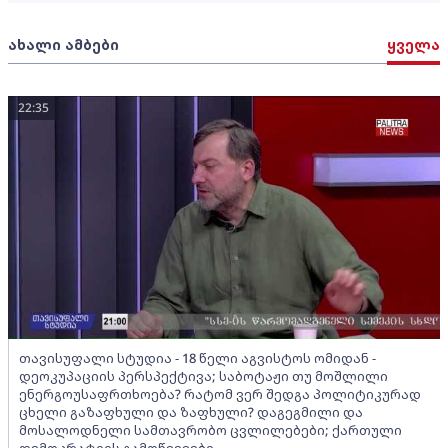
ახალი ამბები
ყველა
22:35
თავისუფალი სტუდია - 18 წელი აგვისტოს ომიდან -
დეოკუპაციის პერსპექტივა; საბოტაჟი თუ მოშლილი
ენერგოუსაფრთხოება? რატომ ვერ შედგა პოლიტიკურად
ცხელი გაზაფხული და ზაფხული? დაგეგმილი და
მოსალოდნელი სამთავრობო ცვლილებები; ქართული
დემოკრატიის გამოწვევები