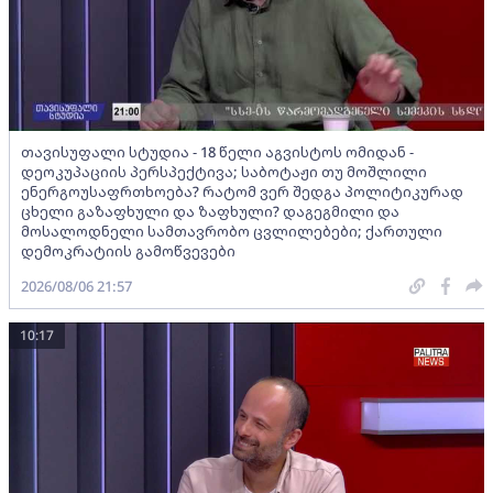
თავისუფალი სტუდია - 18 წელი აგვისტოს ომიდან -
დეოკუპაციის პერსპექტივა; საბოტაჟი თუ მოშლილი
ენერგოუსაფრთხოება? რატომ ვერ შედგა პოლიტიკურად
ცხელი გაზაფხული და ზაფხული? დაგეგმილი და
მოსალოდნელი სამთავრობო ცვლილებები; ქართული
დემოკრატიის გამოწვევები
2026/08/06 21:57
10:17