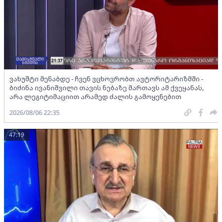
ვახუშტი მენაბდე - ჩვენ ვცხოვრობთ ავტორიტარიზმში -
ბიძინა ივანიშვილი თავის ნებაზე მართავს ამ ქვეყანას,
არა ლეგიტიმაციით არამედ ძალის გამოყენებით
2026/08/06 22:35
47:19