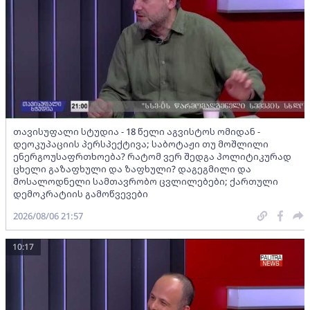
თავისუფალი სტუდია - 18 წელი აგვისტოს ომიდან -
დეოკუპაციის პერსპექტივა; საბოტაჟი თუ მოშლილი
ენერგოუსაფრთხოება? რატომ ვერ შედგა პოლიტიკურად
ცხელი გაზაფხული და ზაფხული? დაგეგმილი და
მოსალოდნელი სამთავრობო ცვლილებები; ქართული
დემოკრატიის გამოწვევები
2026/08/06 21:57
10:17