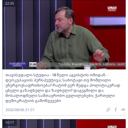
22:35
თავისუფალი სტუდია - 18 წელი აგვისტოს ომიდან -
დეოკუპაციის პერსპექტივა; საბოტაჟი თუ მოშლილი
ენერგოუსაფრთხოება? რატომ ვერ შედგა პოლიტიკურად
ცხელი გაზაფხული და ზაფხული? დაგეგმილი და
მოსალოდნელი სამთავრობო ცვლილებები; ქართული
დემოკრატიის გამოწვევები
2026/08/06 21:57
10:17