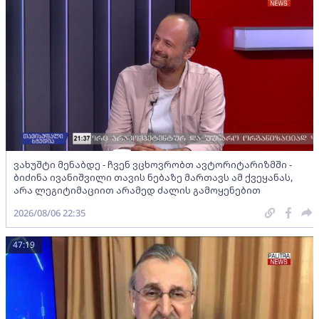
ვახუშტი მენაბდე - ჩვენ ვცხოვრობთ ავტორიტარიზმში -
ბიძინა ივანიშვილი თავის ნებაზე მართავს ამ ქვეყანას,
არა ლეგიტიმაციით არამედ ძალის გამოყენებით
2026/08/06 22:35
47:19