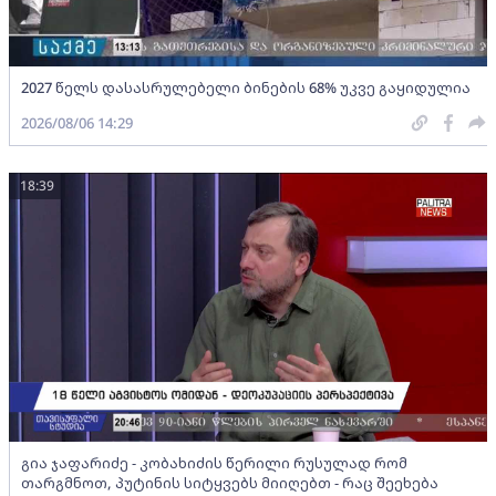
2027 წელს დასასრულებელი ბინების 68% უკვე გაყიდულია
2026/08/06 14:29
18:39
გია ჯაფარიძე - კობახიძის წერილი რუსულად რომ
თარგმნოთ, პუტინის სიტყვებს მიიღებთ - რაც შეეხება