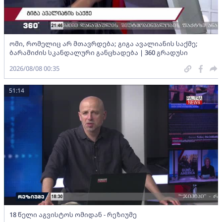
ომი, რომელიც არ მთავრდება; გიგა ავალიანის საქმე;
ბარამიძის სკანდალური განცხადება | 360 გრადუსი
2026/08/08 00:35
51:14
18 წელი აგვისტოს ომიდან - რეზიუმე