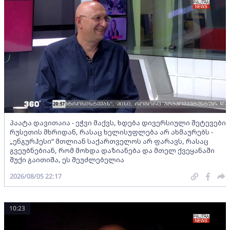
პაატა დავითაია - ეჭვი მაქვს, ხდება დივერსიული შეტევები
რუსეთის მხრიდან, რასაც ხელისუფლება არ ახმაურებს -
„ენგურჰესი“ მთლიან საქართველოს არ ფარავს, რასაც
გვეუბნებიან, რომ მოხდა დაზიანება და მთელ ქვეყანაში
შუქი გაითიშა, ეს შეუძლებელია
2026/08/05 22:17
10:23