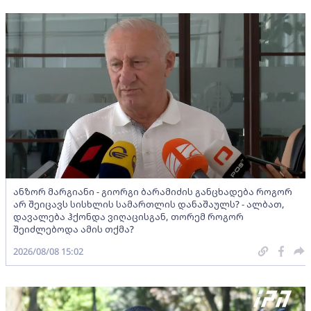
ანზორ მარგიანი - გიორგი ბარამიძის განცხადება როგორ
არ შეიცავს სისხლის სამართლის დანაშაულს? - ალბათ,
დავალება ჰქონდა ვიღაცისგან, თორემ როგორ
შეიძლებოდა ამის თქმა?
2026/08/08 15:02