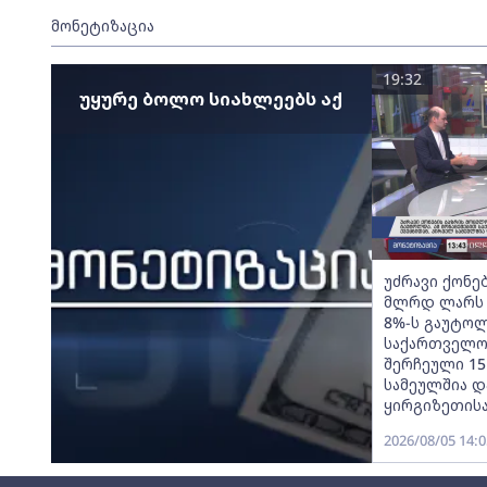
მონეტიზაცია
19:32
უყურე ბოლო სიახლეებს აქ
უძრავი ქონე
მლრდ ლარს მ
8%-ს გაუტოლ
საქართველო,
შერჩეული 15
სამეულშია დ
ყირგიზეთისა
2026/08/05 14:0