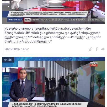
უსაფრთხოების აკადემიის ორწლიანი სადიპლომო
პროგრამის „შრომის უსაფრთხოება და გარემოსდაცვითი
ტექნოლოგიები“ პირველი გამოშვება - პროექტი „გაეცანი
პოტენციურ დამსაქმებელს“
2026/08/07 14:52
04:56