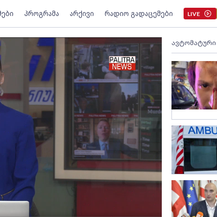
მები
პროგრამა
არქივი
რადიო გადაცემები
LIVE
ავტომატური