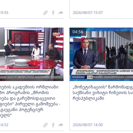
19:55
2026/08/07 15:07
04:56
ების აკადემიის ორწლიანი
„მონეტიზაციის“ წარმომად
ო პროგრამის „შრომის
საქმიანი ვიზიტი ჩინეთის ს
ება და გარემოსდაცვითი
რესპუბლიკაში
იები“ პირველი გამოშვება -
„გაეცანი პოტენციურ
ბელს“
14:52
2026/08/07 14:00