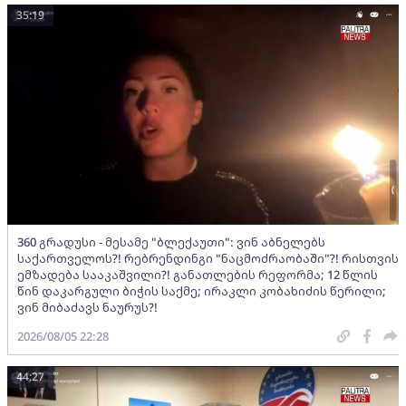
35:19
360 გრადუსი - მესამე "ბლექაუთი": ვინ აბნელებს
საქართველოს?! რებრენდინგი "ნაცმოძრაობაში"?! რისთვის
ემზადება სააკაშვილი?! განათლების რეფორმა; 12 წლის
წინ დაკარგული ბიჭის საქმე; ირაკლი კობახიძის წერილი;
ვინ მიბაძავს ნაურუს?!
2026/08/05 22:28
44:27