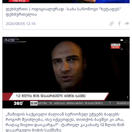
ფეხბურთი | ოფიციალურად - საბა საზონოვი "ხეტაფეს"
ფეხბურთელია
2026/08/05 12:18
14:08
„მამიდის საქციელი ძალიან სერიოზულ ეჭვებს ბადებს
როგორ შეიძლება, ისე იქცეოდეს, თითქოს ბავშვი კი არა,
რაღაც ნივთი დაიკარგა?“ - ტარიელ კაკაბაძე 12 წლის წინ
დაკარგული ბიჭის საქმეზე