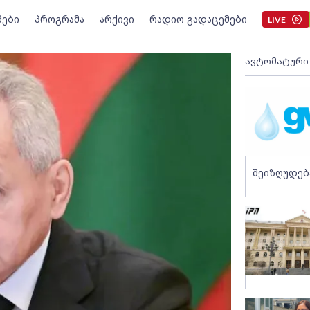
მები
პროგრამა
არქივი
რადიო გადაცემები
LIVE
ავტომატური
შეიზღუდებ