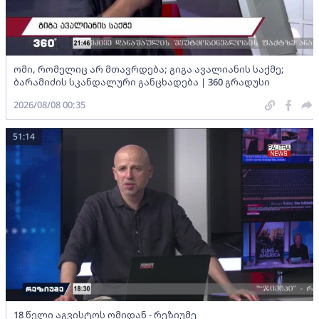
ომი, რომელიც არ მთავრდება; გიგა ავალიანის საქმე;
ბარამიძის სკანდალური განცხადება | 360 გრადუსი
2026/08/08 00:35
51:14
18 წელი აგვისტოს ომიდან - რეზიუმე