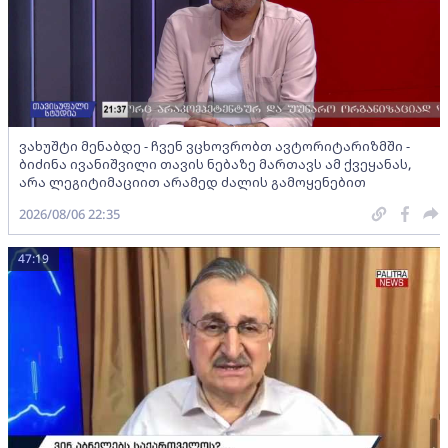
ვახუშტი მენაბდე - ჩვენ ვცხოვრობთ ავტორიტარიზმში -
ბიძინა ივანიშვილი თავის ნებაზე მართავს ამ ქვეყანას,
არა ლეგიტიმაციით არამედ ძალის გამოყენებით
2026/08/06 22:35
47:19