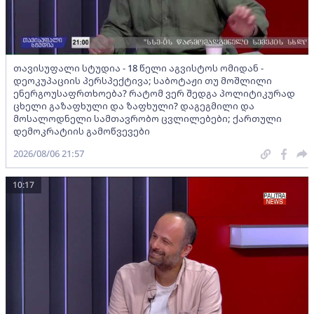
თავისუფალი სტუდია - 18 წელი აგვისტოს ომიდან -
დეოკუპაციის პერსპექტივა; საბოტაჟი თუ მოშლილი
ენერგოუსაფრთხოება? რატომ ვერ შედგა პოლიტიკურად
ცხელი გაზაფხული და ზაფხული? დაგეგმილი და
მოსალოდნელი სამთავრობო ცვლილებები; ქართული
დემოკრატიის გამოწვევები
2026/08/06 21:57
10:17