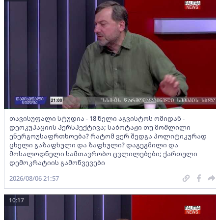
თავისუფალი სტუდია - 18 წელი აგვისტოს ომიდან -
დეოკუპაციის პერსპექტივა; საბოტაჟი თუ მოშლილი
ენერგოუსაფრთხოება? რატომ ვერ შედგა პოლიტიკურად
ცხელი გაზაფხული და ზაფხული? დაგეგმილი და
მოსალოდნელი სამთავრობო ცვლილებები; ქართული
დემოკრატიის გამოწვევები
2026/08/06 21:57
10:17