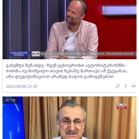
ვახუშტი მენაბდე - ჩვენ ვცხოვრობთ ავტორიტარიზმში -
ბიძინა ივანიშვილი თავის ნებაზე მართავს ამ ქვეყანას,
არა ლეგიტიმაციით არამედ ძალის გამოყენებით
2026/08/06 22:35
47:19