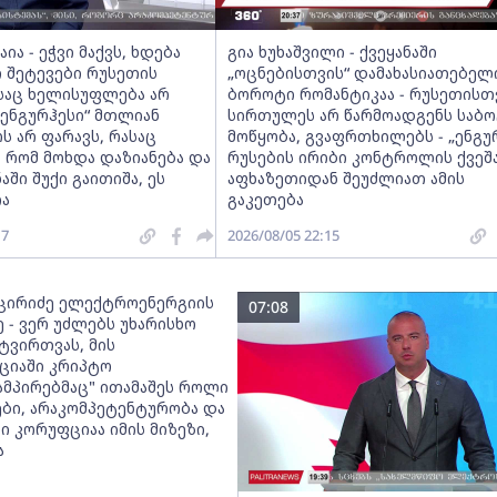
ია - ეჭვი მაქვს, ხდება
გია ხუხაშვილი - ქვეყანაში
 შეტევები რუსეთის
„ოცნებისთვის“ დამახასიათებელ
ასაც ხელისუფლება არ
ბოროტი რომანტიკაა - რუსეთისთ
 „ენგურჰესი“ მთლიან
სირთულეს არ წარმოადგენს საბო
 არ ფარავს, რასაც
მოწყობა, გვაფრთხილებს - „ენგუ
, რომ მოხდა დაზიანება და
რუსების ირიბი კონტროლის ქვეშა
აში შუქი გაითიშა, ეს
აფხაზეთიდან შეუძლიათ ამის
ა
გაკეთება
17
2026/08/05 22:15
ცირიძე ელექტროენერგიის
07:08
 - ვერ უძლებს უხარისხო
ტვირთვას, მის
ციაში კრიპტო
ამპირებმაც" ითამაშეს როლი
ები, არაკომპეტენტურობა და
 კორუფციაა იმის მიზეზი,
ა