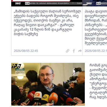
„მამიდის საქციელი ძალიან სერიოზულ
პაატა დავითა
ეჭვებს ბადებს როგორ შეიძლება, ისე
დივერსიული
იქცეოდეს, თითქოს ბავშვი კი არა,
მხრიდან, რ
რაღაც ნივთი დაიკარგა?“ - ტარიელ
ახმაურებს -
კაკაბაძე 12 წლის წინ დაკარგული
საქართველოს
ბიჭის საქმეზე
გვეუბნებიან
მთელ ქვეყან
შეუძლებელი
2026/08/05 22:45
2026/08/05 22:
რომან გო
გათიშვაზე
ქსელი და
ამორტიზა
"ენერგოვ
- შეცდომ
ტოტალური
რაც ხდებ