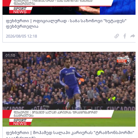
ფეხბურთი | ოფიციალურად - საბა საზონოვი "ხეტაფეს"
ფეხბურთელია
2026/08/05 12:18
01:10
ფეხბურთი | მოჰამედ სალაჰი კარიერას "ტრაბზონსპორში"
გააგრძელებს