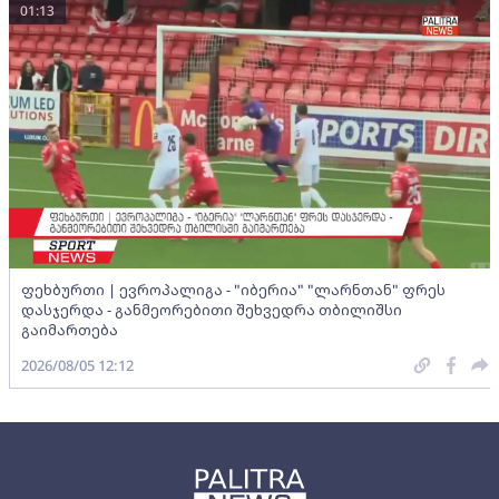
01:13
ფეხბურთი | ევროპალიგა - "იბერია" "ლარნთან" ფრეს
დასჯერდა - განმეორებითი შეხვედრა თბილიშსი
გაიმართება
2026/08/05 12:12