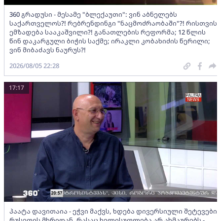
360 გრადუსი - მესამე "ბლექაუთი": ვინ აბნელებს
საქართველოს?! რებრენდინგი "ნაცმოძრაობაში"?! რისთვის
ემზადება სააკაშვილი?! განათლების რეფორმა; 12 წლის
წინ დაკარგული ბიჭის საქმე; ირაკლი კობახიძის წერილი;
ვინ მიბაძავს ნაურუს?!
2026/08/05 22:28
17:17
პაატა დავითაია - ეჭვი მაქვს, ხდება დივერსიული შეტევები
რუსეთის მხრიდან, რასაც ხელისუფლება არ ახმაურებს -