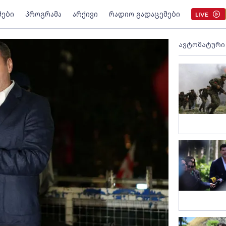
მები
პროგრამა
არქივი
რადიო გადაცემები
LIVE
ავტომატური