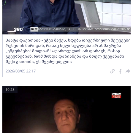
პაატა დავითაია - ეჭვი მაქვს, ხდება დივერსიული შეტევები
რუსეთის მხრიდან, რასაც ხელისუფლება არ ახმაურებს -
„ენგურჰესი“ მთლიან საქართველოს არ ფარავს, რასაც
გვეუბნებიან, რომ მოხდა დაზიანება და მთელ ქვეყანაში
შუქი გაითიშა, ეს შეუძლებელია
2026/08/05 22:17
10:23