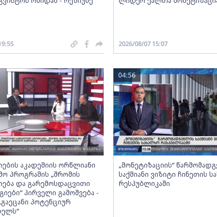
გვისტოს ომიდან - რეზიუმე
ლიდერ ქალთა მონეტიზაცი
19:55
2026/08/07 15:07
04:56
ების აკადემიის ორწლიანი
„მონეტიზაციის“ წარმომად
ო პროგრამის „შრომის
საქმიანი ვიზიტი ჩინეთის ს
ება და გარემოსდაცვითი
რესპუბლიკაში
იები“ პირველი გამოშვება -
„გაეცანი პოტენციურ
ბელს“