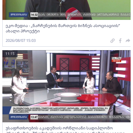
ეკო-მედია - „ნარჩენების მართვის ბიზნეს ასოციაციის”
ახალი პროექტი
2026/08/07 15:03
11:15
უსაფრთხოების აკადემიის ორწლიანი სადიპლომო