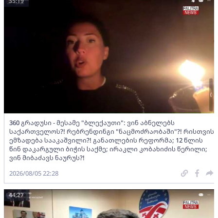
35:19
360 გრადუსი - მესამე "ბლექაუთი": ვინ აბნელებს
საქართველოს?! რებრენდინგი "ნაცმოძრაობაში"?! რისთვის
ემზადება სააკაშვილი?! განათლების რეფორმა; 12 წლის
წინ დაკარგული ბიჭის საქმე; ირაკლი კობახიძის წერილი;
ვინ მიბაძავს ნაურუს?!
2026/08/05 22:28
44:27