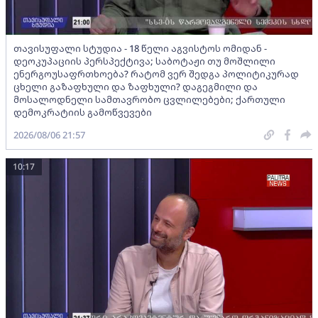
თავისუფალი სტუდია - 18 წელი აგვისტოს ომიდან -
დეოკუპაციის პერსპექტივა; საბოტაჟი თუ მოშლილი
ენერგოუსაფრთხოება? რატომ ვერ შედგა პოლიტიკურად
ცხელი გაზაფხული და ზაფხული? დაგეგმილი და
მოსალოდნელი სამთავრობო ცვლილებები; ქართული
დემოკრატიის გამოწვევები
2026/08/06 21:57
10:17