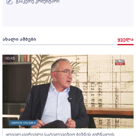
გააკეთე კომენტარი
ახალი ამბები
ყველა
00:45
ყოველკვირეული სატელევიზიო ბიზნეს ჟურნალის