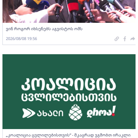
ვინ როგორ იხსენებს აგვისტოს ომს
2026/08/08 19:56
„კოალიცია ცვლილებისთვის“ - მკაცრად ვგმობთ ირაკლი