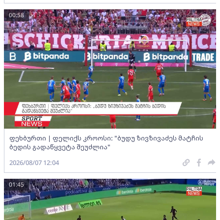
00:58
ფეხბურთი | ფელიქს კროოსი: "ბუდუ ზივზივაძეს მატჩის
ბედის გადაწყვეტა შეუძლია"
2026/08/07 12:04
01:45