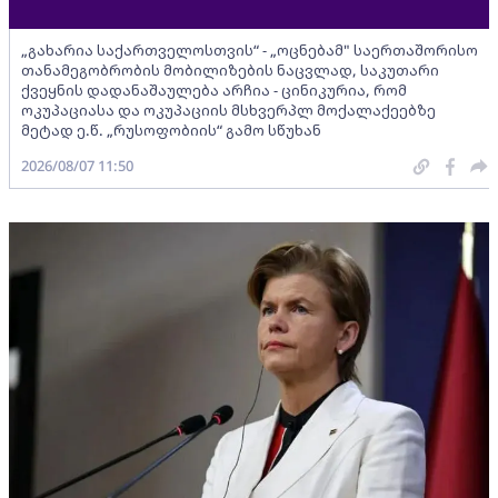
„გახარია საქართველოსთვის“ - „ოცნებამ" საერთაშორისო
თანამეგობრობის მობილიზების ნაცვლად, საკუთარი
ქვეყნის დადანაშაულება არჩია - ცინიკურია, რომ
ოკუპაციასა და ოკუპაციის მსხვერპლ მოქალაქეებზე
მეტად ე.წ. „რუსოფობიის“ გამო სწუხან
2026/08/07 11:50