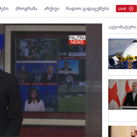
მები
პროგრამა
არქივი
რადიო გადაცემები
LIVE
ავტომატური