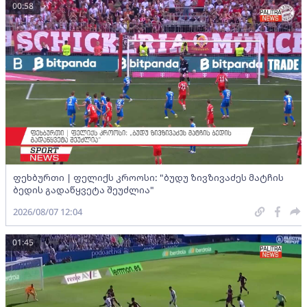
00:58
ფეხბურთი | ფელიქს კროოსი: "ბუდუ ზივზივაძეს მატჩის
ბედის გადაწყვეტა შეუძლია"
2026/08/07 12:04
01:45