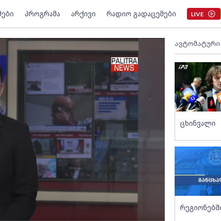
მები
პროგრამა
არქივი
რადიო გადაცემები
LIVE
ავტომატური
ცხინვალი
რეგიონებშ