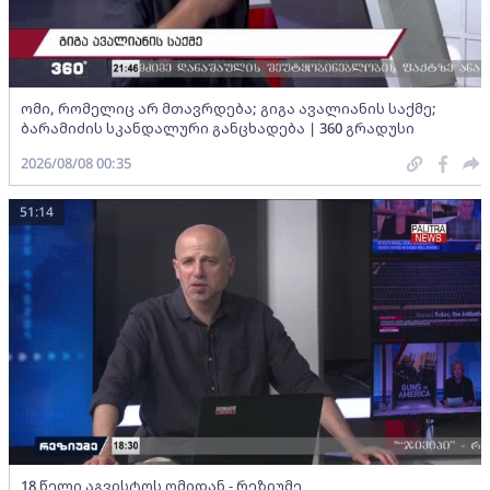
ომი, რომელიც არ მთავრდება; გიგა ავალიანის საქმე;
ბარამიძის სკანდალური განცხადება | 360 გრადუსი
2026/08/08 00:35
51:14
18 წელი აგვისტოს ომიდან - რეზიუმე