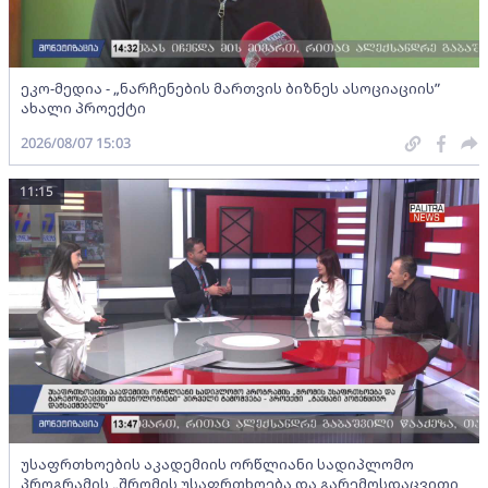
ეკო-მედია - „ნარჩენების მართვის ბიზნეს ასოციაციის”
ახალი პროექტი
2026/08/07 15:03
11:15
უსაფრთხოების აკადემიის ორწლიანი სადიპლომო
პროგრამის „შრომის უსაფრთხოება და გარემოსდაცვითი