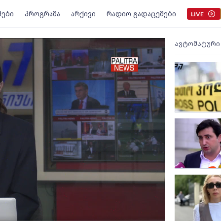
მები
პროგრამა
არქივი
რადიო გადაცემები
LIVE
ავტომატური