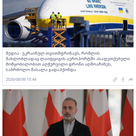
მედია - უკრაინულ თვითმფრინავს, რომლის
მახლობლადაც ლაიფციგის აეროპორტში ასაფეთქებელი
მოწყობილობით აღჭურვილი დრონი აღმოაჩინეს,
საბრძოლო მასალა გადაჰქონდა
2026/08/06 15:44