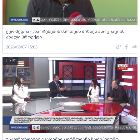
ეკო-მედია - „ნარჩენების მართვის ბიზნეს ასოციაციის”
ახალი პროექტი
2026/08/07 15:03
11:15
უსაფრთხოების აკადემიის ორწლიანი სადიპლომო