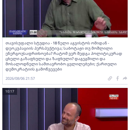
თავისუფალი სტუდია - 18 წელი აგვისტოს ომიდან -
დეოკუპაციის პერსპექტივა; საბოტაჟი თუ მოშლილი
ენერგოუსაფრთხოება? რატომ ვერ შედგა პოლიტიკურად
ცხელი გაზაფხული და ზაფხული? დაგეგმილი და
მოსალოდნელი სამთავრობო ცვლილებები; ქართული
დემოკრატიის გამოწვევები
2026/08/06 21:57
10:17