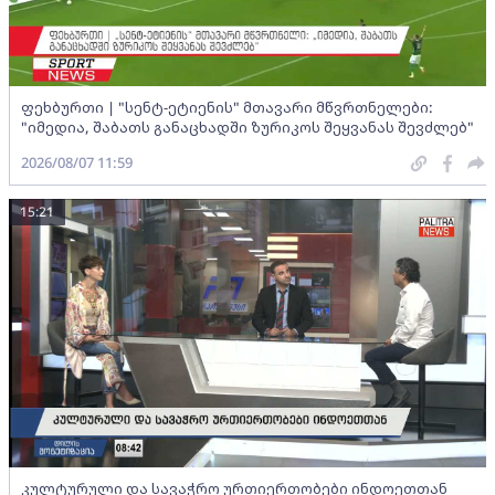
ფეხბურთი | "სენტ-ეტიენის" მთავარი მწვრთნელები:
"იმედია, შაბათს განაცხადში ზურიკოს შეყვანას შევძლებ"
2026/08/07 11:59
15:21
კულტურული და სავაჭრო ურთიერთობები ინდოეთთან