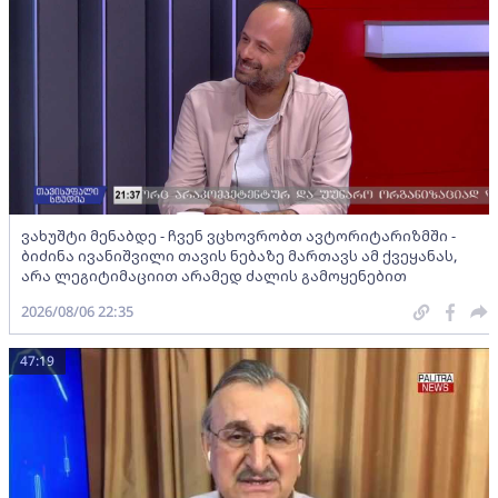
ვახუშტი მენაბდე - ჩვენ ვცხოვრობთ ავტორიტარიზმში -
ბიძინა ივანიშვილი თავის ნებაზე მართავს ამ ქვეყანას,
არა ლეგიტიმაციით არამედ ძალის გამოყენებით
2026/08/06 22:35
47:19