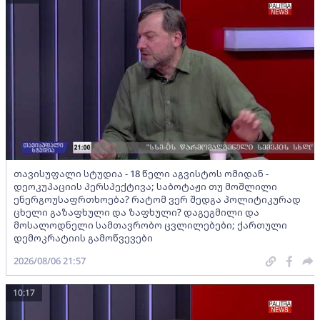
თავისუფალი სტუდია - 18 წელი აგვისტოს ომიდან -
დეოკუპაციის პერსპექტივა; საბოტაჟი თუ მოშლილი
ენერგოუსაფრთხოება? რატომ ვერ შედგა პოლიტიკურად
ცხელი გაზაფხული და ზაფხული? დაგეგმილი და
მოსალოდნელი სამთავრობო ცვლილებები; ქართული
დემოკრატიის გამოწვევები
2026/08/06 21:57
10:17