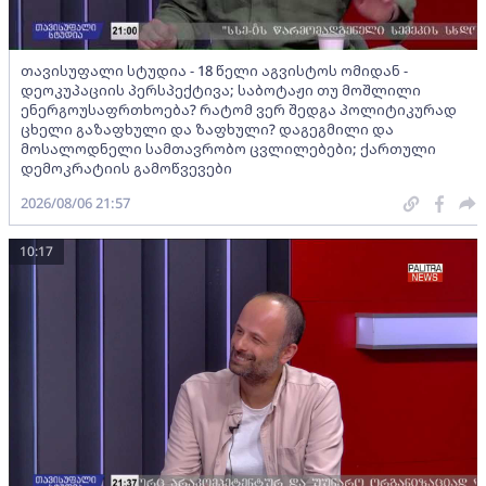
თავისუფალი სტუდია - 18 წელი აგვისტოს ომიდან -
დეოკუპაციის პერსპექტივა; საბოტაჟი თუ მოშლილი
ენერგოუსაფრთხოება? რატომ ვერ შედგა პოლიტიკურად
ცხელი გაზაფხული და ზაფხული? დაგეგმილი და
მოსალოდნელი სამთავრობო ცვლილებები; ქართული
დემოკრატიის გამოწვევები
2026/08/06 21:57
10:17