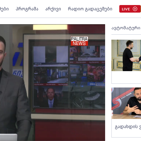
მები
პროგრამა
არქივი
რადიო გადაცემები
LIVE
ავტომატური
გადახდის 