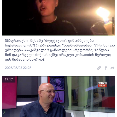
360 გრადუსი - მესამე "ბლექაუთი": ვინ აბნელებს
საქართველოს?! რებრენდინგი "ნაცმოძრაობაში"?! რისთვის
ემზადება სააკაშვილი?! განათლების რეფორმა; 12 წლის
წინ დაკარგული ბიჭის საქმე; ირაკლი კობახიძის წერილი;
ვინ მიბაძავს ნაურუს?!
2026/08/05 22:28
17:17