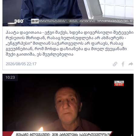
პაატა დავითაია - ეჭვი მაქვს, ხდება დივერსიული შეტევები
რუსეთის მხრიდან, რასაც ხელისუფლება არ ახმაურებს -
„ენგურჰესი“ მთლიან საქართველოს არ ფარავს, რასაც
გვეუბნებიან, რომ მოხდა დაზიანება და მთელ ქვეყანაში
შუქი გაითიშა, ეს შეუძლებელია
2026/08/05 22:17
10:23